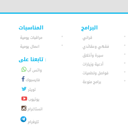
البرامج
المناسبات
قراني
مراقبات يومية
فقهي وعقائدي
اعمال يومية
سيرة وأخلاق
تابعنا على :
أدعية وزيارات
واتس آب
فواصل ولطميات
فايسبوك
برامج منوعة
تويتر
يوتيوب
انستاغرام
تليغرام