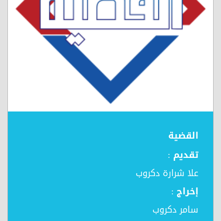
القضية
تقديم :
علا شرارة دكروب
إخراج :
سامر دكروب