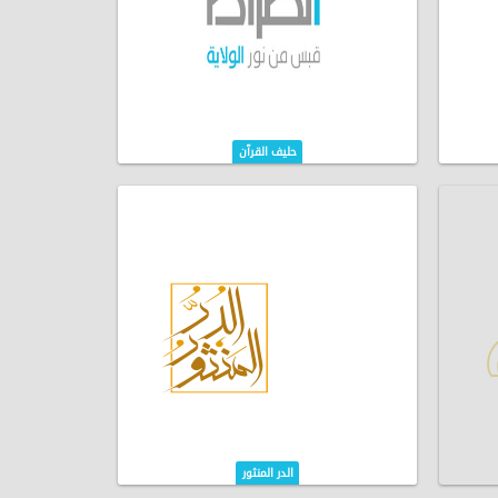
حليف القرآن
الدر المنثور