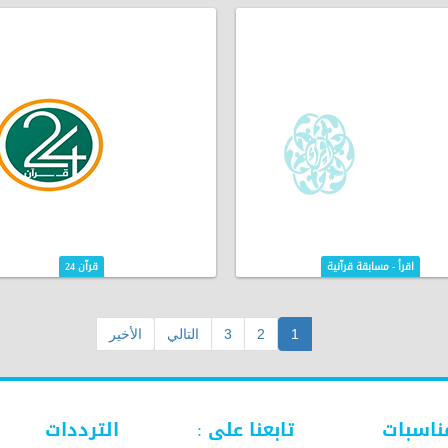
اقرأ - مسابقة قرآنية
قرآن 24
1
2
3
التالي
الأخير
ناسبات
تابعنا على :
الترددات