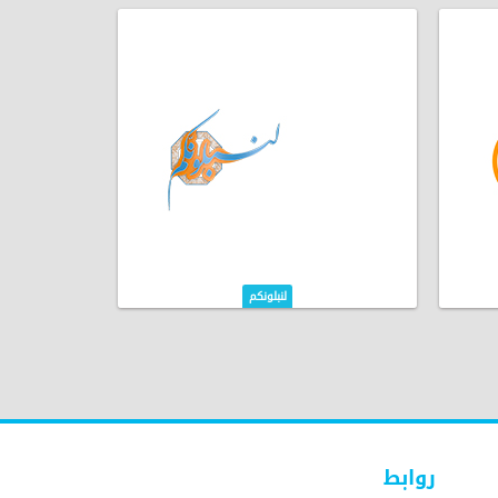
لنبلونكم
روابط