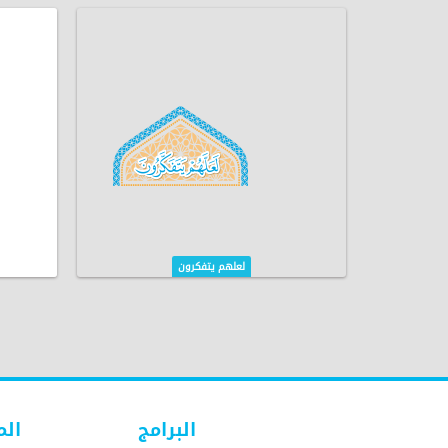
لعلهم يتفكرون
البرامج
الم