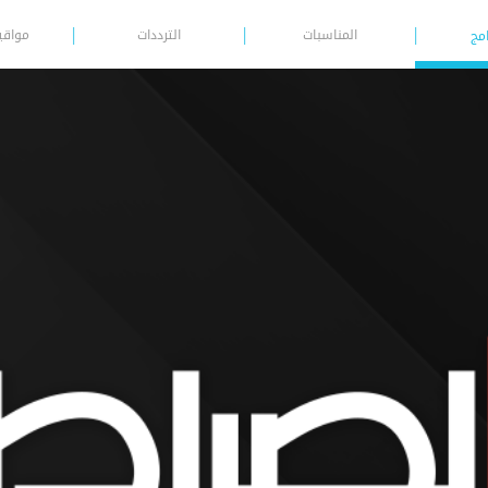
المناسبات
الترددات
مواقي
امج