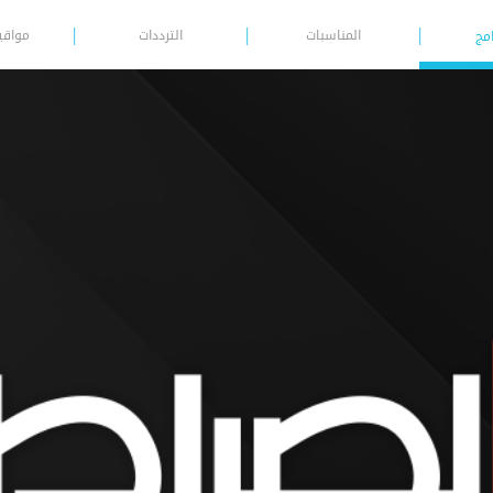
المناسبات
الترددات
مواقي
امج