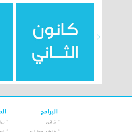
البرامج
الم
قراني
مرا
فقهي وعقائدي
اعم