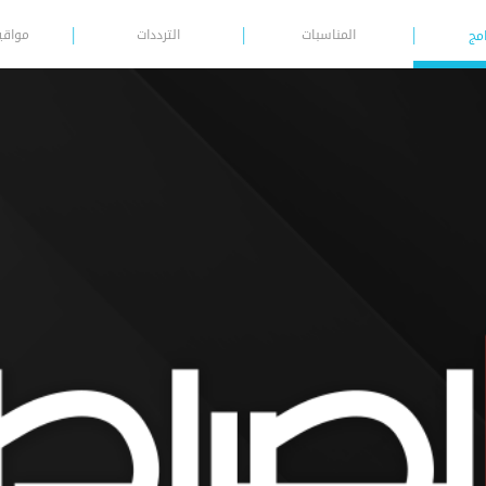
المناسبات
الترددات
مواقي
امج