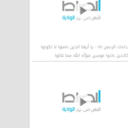
نداءات الرحمن 60 - يا أيها الذين ءامنوا لا تكونوا
الذين ءاذوا موسى فبرّأه الله مما قالوا