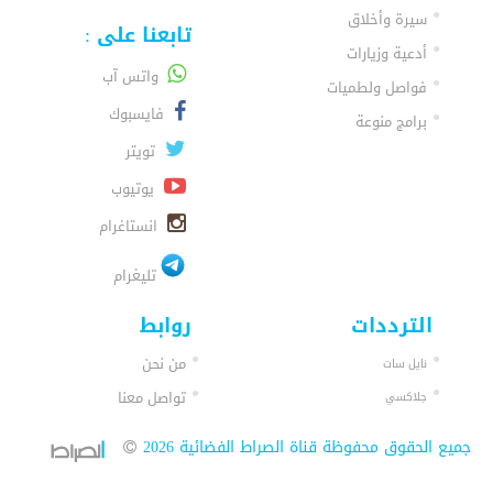
سيرة وأخلاق
تابعنا على :
أدعية وزيارات
واتس آب
فواصل ولطميات
فايسبوك
برامج منوعة
تويتر
يوتيوب
انستاغرام
تليغرام
الترددات
روابط
من نحن
نايل سات
تواصل معنا
جلاكسي
جميع الحقوق محفوظة قناة الصراط الفضائية 2026