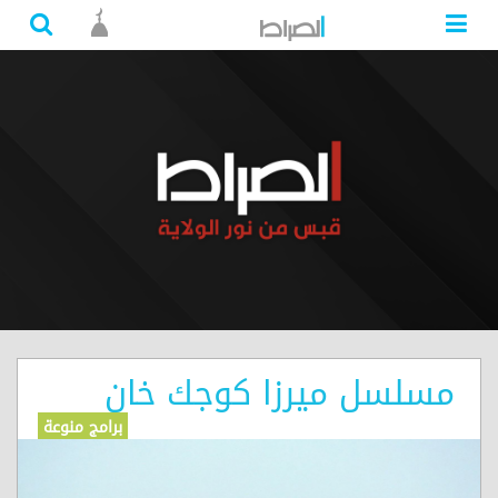
مسلسل ميرزا كوجك خان
برامج منوعة