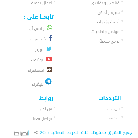
فقهي وعقائدي
اعمال يومية
سيرة وأخلاق
تابعنا على :
أدعية وزيارات
واتس آب
فواصل ولطميات
فايسبوك
برامج منوعة
تويتر
يوتيوب
انستاغرام
تليغرام
الترددات
روابط
من نحن
نايل سات
تواصل معنا
جلاكسي
جميع الحقوق محفوظة قناة الصراط الفضائية 2026