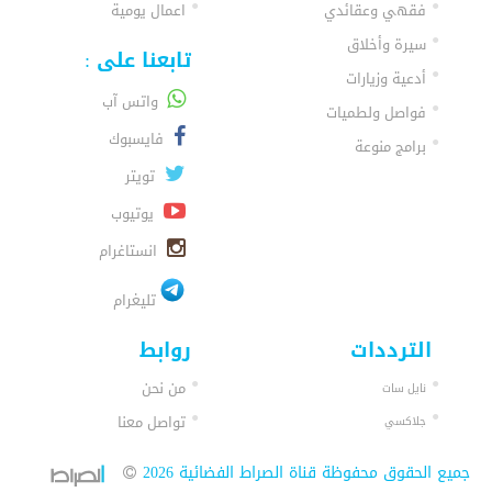
فقهي وعقائدي
اعمال يومية
سيرة وأخلاق
تابعنا على :
أدعية وزيارات
واتس آب
فواصل ولطميات
فايسبوك
برامج منوعة
تويتر
يوتيوب
انستاغرام
تليغرام
الترددات
روابط
من نحن
نايل سات
تواصل معنا
جلاكسي
جميع الحقوق محفوظة قناة الصراط الفضائية 2026