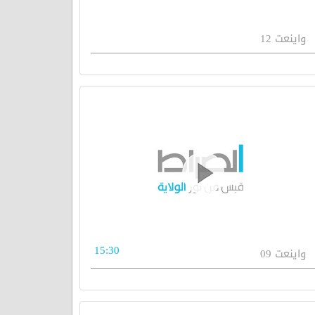
واينعت 12
15:30
واينعت 09