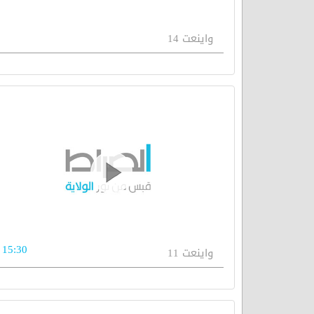
واينعت 14
15:30
واينعت 11