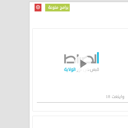
برامج منوعة
واينعت 18