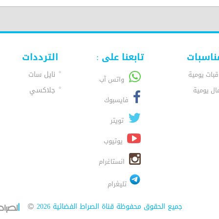
ناسبات
تابعنا على :
الترددات
نايل سات
قبات يومية
واتس آب
جلاكسي
ال يومية
فايسبوك
تويتر
يوتيوب
انستاغرام
تليغرام
جميع الحقوق محفوظة قناة الصراط الفضائية 2026