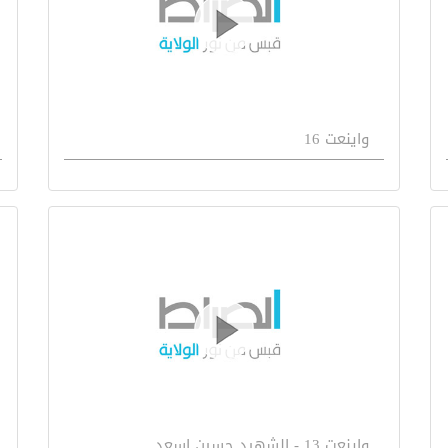
واينعت 16
واينعت 13 - الشهيد حسين اسعد