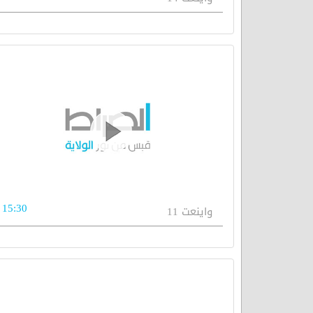
15:30
واينعت 11