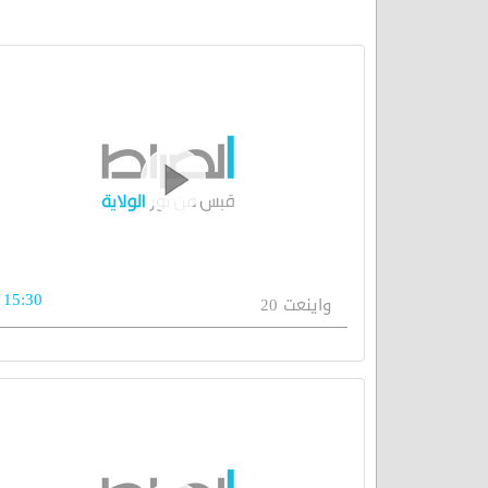
15:30
واينعت 20