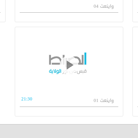
واينعت 04
21:30
واينعت 01