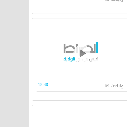
15:30
واينعت 09