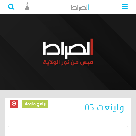
واينعت 05
برامج منوعة