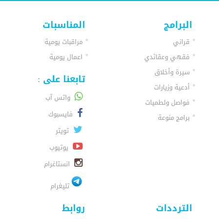
البرامج
المناسبات
قراني
مراقبات يومية
فقهي وعقائدي
اعمال يومية
سيرة وأخلاق
تابعنا على :
أدعية وزيارات
واتس آب
فواصل ولطميات
فايسبوك
برامج منوعة
تويتر
يوتيوب
انستاغرام
تليغرام
الترددات
روابط